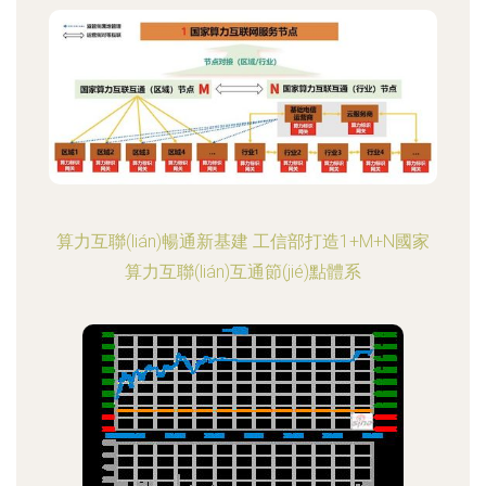
算力互聯(lián)暢通新基建 工信部打造1+M+N國家
算力互聯(lián)互通節(jié)點體系