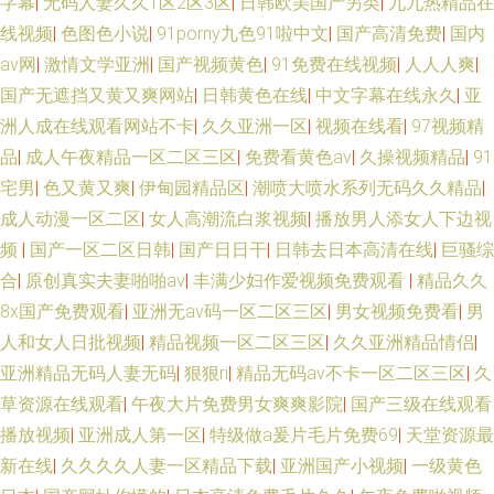
字幕
|
无码人妻久久1区2区3区
|
日韩欧美国产另类
|
九九热精品在
线视频
|
色图色小说
|
91porny九色91啦中文
|
国产高清免费
|
国内
av网
|
激情文学亚洲
|
国产视频黄色
|
91免费在线视频
|
人人人爽
|
国产无遮挡又黄又爽网站
|
日韩黄色在线
|
中文字幕在线永久
|
亚
洲人成在线观看网站不卡
|
久久亚洲一区
|
视频在线看
|
97视频精
品
|
成人午夜精品一区二区三区
|
免费看黄色av
|
久操视频精品
|
91
宅男
|
色又黄又爽
|
伊甸园精品区
|
潮喷大喷水系列无码久久精品
|
成人动漫一区二区
|
女人高潮流白浆视频
|
播放男人添女人下边视
频
|
国产一区二区日韩
|
国产日日干
|
日韩去日本高清在线
|
巨骚综
合
|
原创真实夫妻啪啪av
|
丰满少妇作爱视频免费观看
|
精品久久
8x国产免费观看
|
亚洲无av码一区二区三区
|
男女视频免费看
|
男
人和女人日批视频
|
精品视频一区二区三区
|
久久亚洲精品情侣
|
亚洲精品无码人妻无码
|
狠狠ri
|
精品无码av不卡一区二区三区
|
久
草资源在线观看
|
午夜大片免费男女爽爽影院
|
国产三级在线观看
播放视频
|
亚洲成人第一区
|
特级做a爰片毛片免费69
|
天堂资源最
新在线
|
久久久久人妻一区精品下载
|
亚洲国产小视频
|
一级黄色