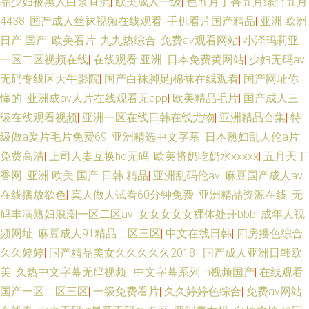
品少妇被黑人白浆直流
|
欧美成人一级
|
色五月丁香五月综合五月
4438
|
国产成人丝袜视频在线观看
|
手机看片国产精品
|
亚洲 欧洲
日产 国产
|
欧美看片
|
九九热综合
|
免费av观看网站
|
小泽玛莉亚
一区二区视频在线
|
在线观看 亚洲
|
日本免费黄网站
|
少妇无码av
无码专线区大牛影院
|
国产白袜脚足j棉袜在线观看
|
国产网址你
懂的
|
亚洲成av人片在线观看无app
|
欧美精品毛片
|
国产成人三
级在线观看视频
|
亚洲一区在线日韩在线尤物
|
亚洲精品合集
|
特
级做a爰片毛片免费69
|
亚洲精选中文字幕
|
日本熟妇乱人伦a片
免费高清
|
上司人妻互换hd无码
|
欧美挤奶吃奶水xxxxx
|
五月天丁
香网
|
亚洲 欧美 国产 日韩 精品
|
亚洲乱码伦av
|
麻豆国产成人av
在线播放欲色
|
真人做人试看60分钟免费
|
亚洲精品资源在线
|
无
码丰满熟妇浪潮一区二区av
|
女女女女女裸体处开bbb
|
成年人视
频网址
|
麻豆成人91精品二区三区
|
中文在线日韩
|
四房播色综合
久久婷婷
|
国产精品美女久久久久久2018
|
国产成人亚洲日韩欧
美
|
久热中文字幕无码视频
|
中文字幕系列
|
h视频国产
|
在线观看
国产一区二区三区
|
一级免费看片
|
久久婷婷色综合
|
免费av网站