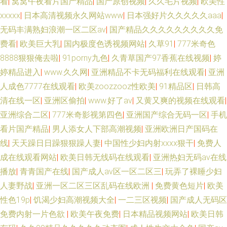
看
|
窝窝午夜看片国产精品
|
国产原创视频
|
久久毛片视频
|
欧美性
xxxxx
|
日本高清视频永久网站www
|
日本强好片久久久久久aaa
|
无码丰满熟妇浪潮一区二区av
|
国产精品久久久久久久久久久免
费看
|
欧美巨大乳
|
国内极度色诱视频网站
|
久草91
|
777米奇色
8888狠狠俺去啦
|
91porny九色
|
久青草国产97香蕉在线视频
|
婷
婷精品进入
|
www.久久网
|
亚洲精品不卡无码福利在线观看
|
亚洲
人成色7777在线观看
|
欧美zoozzooz性欧美
|
91精品区
|
日韩高
清在线一区
|
亚洲区偷拍
|
www.好了av
|
又黄又爽的视频在线观看
|
亚洲综合二区
|
777米奇影视第四色
|
亚洲国产综合无码一区
|
手机
看片国产精品
|
男人添女人下部高潮视频
|
亚洲欧洲日产国码在
线
|
天天躁日日躁狠狠躁人妻
|
中国性少妇内射xxxx狠干
|
免费人
成在线观看网站
|
欧美日韩无线码在线观看
|
亚洲热妇无码av在线
播放
|
青青国产在线
|
国产成人av区一区二区三
|
玩弄了裸睡少妇
人妻野战
|
亚洲一区二区三区乱码在线欧洲
|
免费黄色短片
|
欧美
性色19p
|
饥渴少妇高潮视频大全
|
一二三区视频
|
国产成人无码区
免费内射一片色欲
|
欧美午夜免费
|
日本精品视频网站
|
欧美日韩