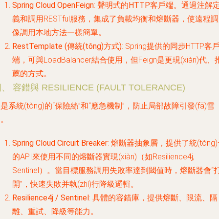
Spring Cloud OpenFeign
:
聲明式的HTTP客戶端
。通過注解
義和調用RESTful服務，集成了負載均衡和熔斷器，使遠程
像調用本地方法一樣簡單。
RestTemplate (傳統(tǒng)方式)
: Spring提供的同步HTTP客
端，可與LoadBalancer結合使用，但Feign是更現(xiàn)代、
薦的方式。
、 容錯與 RESILIENCE (FAULT TOLERANCE)
是系統(tǒng)的“保險絲”和“應急機制”，防止局部故障引發(fā)雪
崩。
Spring Cloud Circuit Breaker
:
熔斷器抽象層
，提供了統(tǒng
的API來使用不同的熔斷器實現(xiàn)（如Resilience4j,
Sentinel）。當目標服務調用失敗率達到閾值時，熔斷器會“
開”，快速失敗并執(zhí)行降級邏輯。
Resilience4j / Sentinel
: 具體的容錯庫，提供熔斷、限流、隔
離、重試、降級等能力。