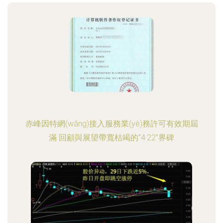
赤峰因特網(wǎng)接入服務業(yè)務許可有效期屆
滿 回顧與展望帶寬枯竭的“4·22”界碑