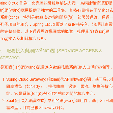
pring Cloud 作為一套完整的微服務解決方案，為構建和管理互聯
lián)網(wǎng)應用提供了強大的工具集。其核心目標在于簡化分
系統(tǒng)，特別是微服務架構的開發(fā)、部署與運維。通過
列子項目的組合，Spring Cloud 覆蓋了從服務接入、治理到底
的完整鏈條。以下通過思維導圖式的概覽，梳理其互聯(lián)網
wǎng)接入及相關核心服務。
、 服務接入與網(WǍNG)關 (SERVICE ACCESS &
ATEWAY)
是互聯(lián)網(wǎng)流量進入微服務體系的“總入口”和“安檢門”
Spring Cloud Gateway
:
現(xiàn)代API網(wǎng)關
，基于異步
阻塞模型（如Netty），提供路由、過濾、限流、熔斷等核
能。它是系統(tǒng)與外部客戶端之間的核心中介。
Zuul (已進入維護模式)
: 早期的網(wǎng)關組件，基于Servle
塞模型，目前已被Gateway取代。