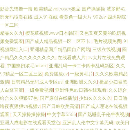
影音先锋撸一撸-欧美精品videosex极品-国产操操操-波多野42
部无码喷潮在线-成人91在线-看黄色一级大片-992av-四虎影院
一区二区
精品久久九
|
樱花草视频www日本韩国
|
又色又爽又黄的吃奶视
频免费观看
|
国产成人精品视频一区二区不卡
|
毛片视频免费
|
91
视频网址入口
|
亚洲精品国产精品国自产网站
|
三级在线视频
|
圆
产精品久久久久久久久久久
|
在线看成人片
|
av大片在线免费观
看
|
中国熟妇浓毛hdsex
|
亚洲乱码一卡二卡四卡乱码新区
|
久久
99精品一区二区三区
|
免费播放av
|
一级黄毛片
|
久久久欧美精品
激情
|
日韩精品无码成人专区av
|
亚洲欧洲久久久
|
极品少妇被黑
人白浆直流
|
一级免费视频
|
亚洲性色av日韩在线观看
|
久久综合
给合久久狠狠97色
|
国产原创在线播放
|
少妇久久久久久
|
日日噜
噜夜夜狠狠va视频v
|
国产日韩欧美高清
|
国产成人理论在线视频
观看
|
天天操操操操操
|
中文字幕5566
|
国产熟睡乱子伦午夜视频
|
亚洲人成电影在线观看天堂色
|
亚洲乱人伦中文字幕无码
|
欧美日