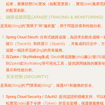
起來，廣播狀態(tài)更改（如配置更新），實現(xiàn)集群范
的配置刷新。
、 鏈路追蹤與監(JIĀN)控 (TRACING & MONITORING)
是系統(tǒng)的“黑匣子”和“儀表盤”，用于問題排查和性能分析。
Spring Cloud Sleuth
:
分布式鏈路追蹤
，為請求自動生成唯一
蹤ID（TraceId）和跨度ID（SpanId），并集成到日志中，
追蹤一個請求流經(jīng)的所有服務。
與Zipkin / SkyWalking集成
: Sleuth將追蹤數(shù)據(jù)發(fā)
到Zipkin或SkyWalking等可視化工具，提供調用鏈路的圖形
展示和性能分析。
、 安全控制 (SECURITY)
是系統(tǒng)的“門禁系統(tǒng)”，保護API和服務的安全。
Spring Cloud Security / OAuth2
: 提供認證和授權支持，可以
松實現(xiàn)基于令牌（Token）的安全架構，保護微服務端