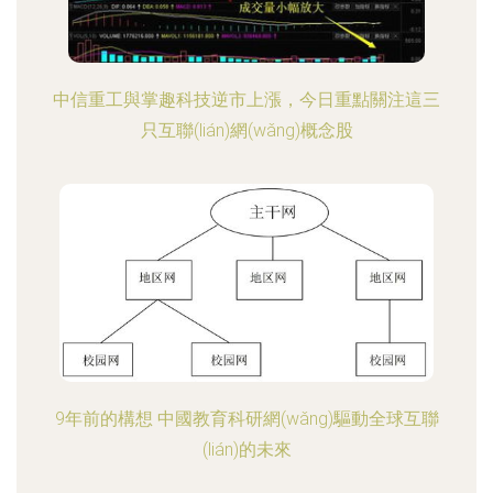
中信重工與掌趣科技逆市上漲，今日重點關注這三
只互聯(lián)網(wǎng)概念股
9年前的構想 中國教育科研網(wǎng)驅動全球互聯
(lián)的未來