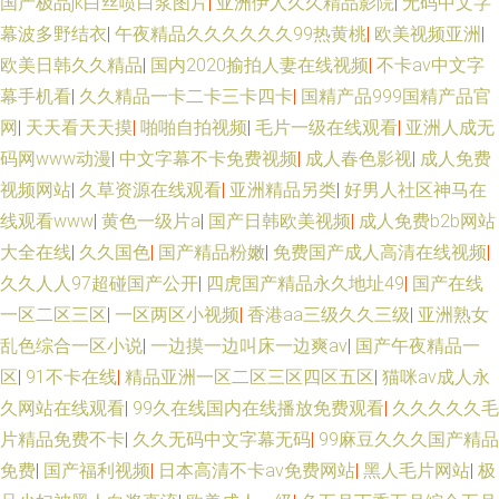
国产极品jk白丝喷白浆图片
|
亚洲伊人久久精品影院
|
无码中文字
幕波多野结衣
|
午夜精品久久久久久久99热黄桃
|
欧美视频亚洲
|
欧美日韩久久精品
|
国内2020揄拍人妻在线视频
|
不卡av中文字
幕手机看
|
久久精品一卡二卡三卡四卡
|
国精产品999国精产品官
网
|
天天看天天摸
|
啪啪自拍视频
|
毛片一级在线观看
|
亚洲人成无
码网www动漫
|
中文字幕不卡免费视频
|
成人春色影视
|
成人免费
视频网站
|
久草资源在线观看
|
亚洲精品另类
|
好男人社区神马在
线观看www
|
黄色一级片a
|
国产日韩欧美视频
|
成人免费b2b网站
大全在线
|
久久国色
|
国产精品粉嫩
|
免费国产成人高清在线视频
|
久久人人97超碰国产公开
|
四虎国产精品永久地址49
|
国产在线
一区二区三区
|
一区两区小视频
|
香港aa三级久久三级
|
亚洲熟女
乱色综合一区小说
|
一边摸一边叫床一边爽av
|
国产午夜精品一
区
|
91不卡在线
|
精品亚洲一区二区三区四区五区
|
猫咪av成人永
久网站在线观看
|
99久在线国内在线播放免费观看
|
久久久久久毛
片精品免费不卡
|
久久无码中文字幕无码
|
99麻豆久久久国产精品
免费
|
国产福利视频
|
日本高清不卡aⅴ免费网站
|
黑人毛片网站
|
极