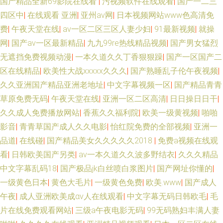
国产精品全新69影院在线看
|
污视频软件在线观看
|
国产一二三
四区中
|
在线观看 亚洲
|
亚州av网
|
日本视频网站www色高清免
费
|
午夜天堂在线
|
av一区二区三区人妻少妇
|
91最新视频
|
就操
网
|
国产av一区最新精品
|
九九99re热线精品视频
|
国产男女猛烈
无遮挡免费视频动漫
|
一本久道久久丁香狠狠躁
|
国产一区国产二
区在线精品
|
欧美性大战xxxxx久久久
|
国产熟睡乱子伦午夜视频
|
久久亚洲国产精品亚洲老地址
|
中文字幕视频一区
|
国产精品青青
草原免费无码
|
午夜天堂在线
|
亚洲一区二区高清
|
日日操日日干
|
久久成人免费播放网站
|
香蕉久久福利院
|
欧美一级黄视频
|
啪啪
影音
|
青青草国产成人久久电影
|
怡红院免费的全部视频
|
亚洲一
品道
|
在线碰
|
国产精品美女久久久久久2018
|
免费a视频在线观
看
|
日韩欧美国产另类
|
av一本久道久久波多野结衣
|
久久久精品
中文字幕乱码18
|
国产极品jk白丝喷白浆图片
|
国产网址你懂的
|
一级黄色日本
|
黄色大毛片
|
一级黄色免费
|
欧美.www
|
国产成人
午夜
|
成人亚洲欧美成αⅴ人在线观看
|
中文字幕无码日韩欧毛
|
毛
片在线免费观看网站
|
三级a午夜电影无码
|
99无码熟妇丰满人妻