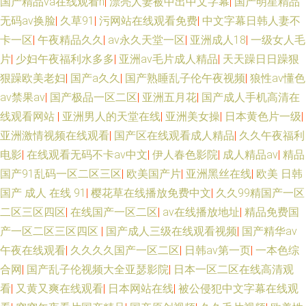
国产精品va在线观看h
|
漂亮人妻被中出中文字幕
|
国产明星精品
无码av换脸
|
久草91
|
污网站在线观看免费
|
中文字幕日韩人妻不
卡一区
|
午夜精品久久
|
av永久天堂一区
|
亚洲成人18
|
一级女人毛
片
|
少妇午夜福利水多多
|
亚洲av毛片成人精品
|
天天躁日日躁狠
狠躁欧美老妇
|
国产a久久
|
国产熟睡乱子伦午夜视频
|
狼性av懂色
av禁果av
|
国产极品一区二区
|
亚洲五月花
|
国产成人手机高清在
线观看网站
|
亚洲男人的天堂在线
|
亚洲美女操
|
日本黄色片一级
|
亚洲激情视频在线观看
|
国产区在线观看成人精品
|
久久午夜福利
电影
|
在线观看无码不卡av中文
|
伊人春色影院
|
成人精品av
|
精品
国产91乱码一区二区三区
|
欧美国产片
|
亚洲黑丝在线
|
欧美 日韩
国产 成人 在线 91
|
樱花草在线播放免费中文
|
久久99精国产一区
二区三区四区
|
在线国产一区二区
|
av在线播放地址
|
精品免费国
产一区二区三区四区
|
国产成人三级在线观看视频
|
国产精华av
午夜在线观看
|
久久久久国产一区二区
|
日韩av第一页
|
一本色综
合网
|
国产乱子伦视频大全亚瑟影院
|
日本一区二区在线高清观
看
|
又黄又爽在线观看
|
日本网站在线
|
被公侵犯中文字幕在线观