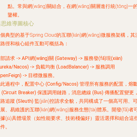
點。常與網(wǎng)關結合，在網(wǎng)關層進行統(tǒng)一
鑒權。
與思維導圖核心
個典型的基于Spring Cloud的互聯(lián)網(wǎng)微服務架構，其
量路徑和核心組件互動可概括為：
部請求 -> API網(wǎng)關 (Gateway) -> 服務發(fā)現(xiàn)
Eureka/Nacos) -> 負載均衡 (LoadBalancer) -> 服務調用
OpenFeign) -> 目標微服務
。
在此過程中，
配置中心 (Config/Nacos)
管理所有服務的配置，
熔
(Circuit Breaker)
保護調用鏈路，
消息總線 (Bus)
傳播配置變更
路追蹤 (Sleuth)
監(jiān)控請求全貌，共同構成了一個
高可用、
擴展、易維護
的互聯(lián)網(wǎng)服務生態(tài)體系。開發(fā)者
據(jù)具體場景（如性能要求、技術棧偏好）靈活選擇和組合這
組件。