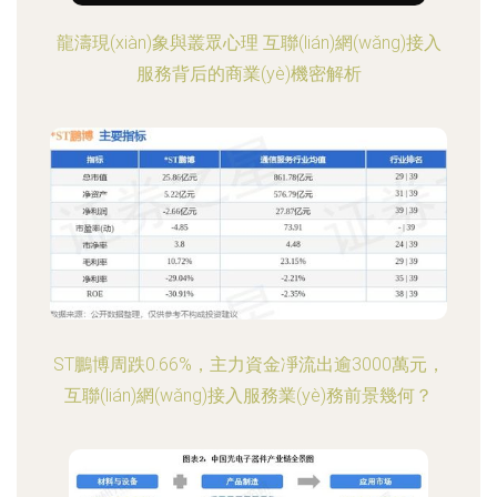
龍濤現(xiàn)象與叢眾心理 互聯(lián)網(wǎng)接入
服務背后的商業(yè)機密解析
ST鵬博周跌0.66%，主力資金凈流出逾3000萬元，
互聯(lián)網(wǎng)接入服務業(yè)務前景幾何？