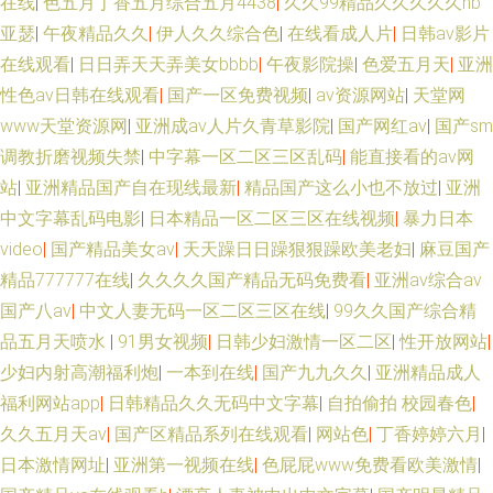
在线
|
色五月丁香五月综合五月4438
|
久久99精品久久久久久hb
亚瑟
|
午夜精品久久
|
伊人久久综合色
|
在线看成人片
|
日韩av影片
在线观看
|
日日弄天天弄美女bbbb
|
午夜影院操
|
色爱五月天
|
亚洲
性色av日韩在线观看
|
国产一区免费视频
|
av资源网站
|
天堂网
www天堂资源网
|
亚洲成aⅴ人片久青草影院
|
国产网红av
|
国产sm
调教折磨视频失禁
|
中字幕一区二区三区乱码
|
能直接看的av网
站
|
亚洲精品国产自在现线最新
|
精品国产这么小也不放过
|
亚洲
中文字幕乱码电影
|
日本精品一区二区三区在线视频
|
暴力日本
video
|
国产精品美女av
|
天天躁日日躁狠狠躁欧美老妇
|
麻豆国产
精品777777在线
|
久久久久国产精品无码免费看
|
亚洲aⅴ综合av
国产八av
|
中文人妻无码一区二区三区在线
|
99久久国产综合精
品五月天喷水
|
91男女视频
|
日韩少妇激情一区二区
|
性开放网站
|
少妇内射高潮福利炮
|
一本到在线
|
国产九九久久
|
亚洲精品成人
福利网站app
|
日韩精品久久无码中文字幕
|
自拍偷拍 校园春色
|
久久五月天av
|
国产区精品系列在线观看
|
网站色
|
丁香婷婷六月
|
日本激情网址
|
亚洲第一视频在线
|
色屁屁www免费看欧美激情
|