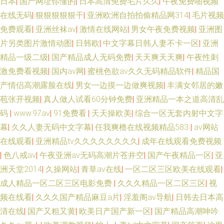
日本
|
国产网址你懂的
|
日本高清免费毛片久久
|
午夜免费啪视频
在线无码
|
狠狠狠狠狠干
|
亚洲欧洲自拍拍偷精品网314
|
毛片视频
免费观看
|
亚洲丝袜av
|
激情在线网站
|
男女午夜免费视频
|
亚洲图
片另类图片激情动图
|
日韩欧
|
中文字幕日韩人妻不卡一区
|
亚洲
精品一级二级
|
国产精品成人无码免费
|
天天爽天天爽
|
午夜性刺
激免费看视频
|
国内av网
|
蜜桃色欲av久久无码精品软件
|
精品国
产情侣高潮露脸在线
|
男女一边摸一边做爽视频
|
丰满女邻居的嫩
苞张开视频
|
真人做人试看60分钟免费
|
亚洲精品一本之道高清乱
码
|
www.97av
|
91免费看.
|
天天操欧美
|
综合一区无套内射中文字
幕
|
久久人妻无码中文字幕
|
任我爽橹在线视频精品583
|
aⅴ网站
在线观看
|
亚洲精品tv久久久久久久久久
|
成年在线观看免费视频
|
色八戒av
|
午夜亚洲aⅴ无码高潮片苍井空
|
国产午夜精品一区
|
亚
洲天堂2014
|
久操网站
|
青草av在线
|
一区二区三区欧美在线观看
|
成人精品一区二区三区电影免费
|
久久久精品一区二区三区
|
视
频在线看
|
久久久国产精品麻豆a片
|
淫羞阁av导航
|
日韩去日本高
清在线
|
国产又粗又黄
|
欧美日产国产新一区
|
国产精品高潮呻吟