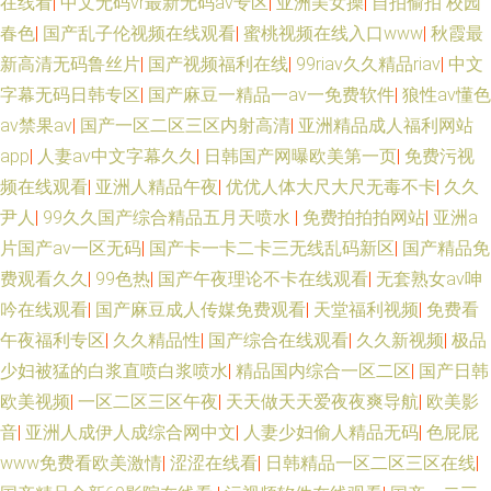
在线看
|
中文无码vr最新无码av专区
|
亚洲美女操
|
自拍偷拍 校园
春色
|
国产乱子伦视频在线观看
|
蜜桃视频在线入口www
|
秋霞最
新高清无码鲁丝片
|
国产视频福利在线
|
99riav久久精品riav
|
中文
字幕无码日韩专区
|
国产麻豆一精品一av一免费软件
|
狼性av懂色
av禁果av
|
国产一区二区三区内射高清
|
亚洲精品成人福利网站
app
|
人妻av中文字幕久久
|
日韩国产网曝欧美第一页
|
免费污视
频在线观看
|
亚洲人精品午夜
|
优优人体大尺大尺无毒不卡
|
久久
尹人
|
99久久国产综合精品五月天喷水
|
免费拍拍拍网站
|
亚洲a
片国产av一区无码
|
国产卡一卡二卡三无线乱码新区
|
国产精品免
费观看久久
|
99色热
|
国产午夜理论不卡在线观看
|
无套熟女av呻
吟在线观看
|
国产麻豆成人传媒免费观看
|
天堂福利视频
|
免费看
午夜福利专区
|
久久精品性
|
国产综合在线观看
|
久久新视频
|
极品
少妇被猛的白浆直喷白浆喷水
|
精品国内综合一区二区
|
国产日韩
欧美视频
|
一区二区三区午夜
|
天天做天天爱夜夜爽导航
|
欧美影
音
|
亚洲人成伊人成综合网中文
|
人妻少妇偷人精品无码
|
色屁屁
www免费看欧美激情
|
涩涩在线看
|
日韩精品一区二区三区在线
|