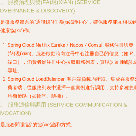
、 服務治理與發(FĀ)現(XIÀN) (SERVICE
OVERNANCE & DISCOVERY)
是微服務體系的“通訊錄”和“協(xié)調中心”，確保服務能互相找
健康協(xié)作。
Spring Cloud Netflix Eureka / Nacos / Consul
:
服務注冊與發
(fā)現(xiàn)
。服務啟動時向注冊中心注冊自己的信息（如IP
端口），消費者從注冊中心拉取服務列表，實現(xiàn)動態(tài
尋址。
Spring Cloud LoadBalancer
:
客戶端負載均衡器
。集成在服務
費者端，從服務列表中選擇一個實例進行調用，支持多種負
均衡策略（如輪詢、隨機）。
、 服務通信與調用 (SERVICE COMMUNICATION &
NVOCATION)
是服務間“對話”的協(xié)議和方式。