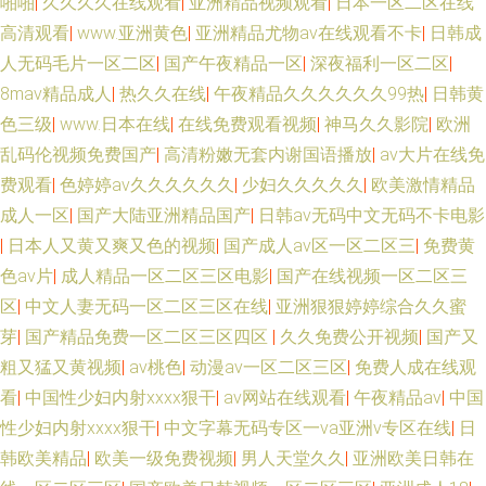
啪啪
|
久久久久在线观看
|
亚洲精品视频观看
|
日本一区二区在线
高清观看
|
www.亚洲黄色
|
亚洲精品尤物av在线观看不卡
|
日韩成
人无码毛片一区二区
|
国产午夜精品一区
|
深夜福利一区二区
|
8mav精品成人
|
热久久在线
|
午夜精品久久久久久久99热
|
日韩黄
色三级
|
www.日本在线
|
在线免费观看视频
|
神马久久影院
|
欧洲
乱码伦视频免费国产
|
高清粉嫩无套内谢国语播放
|
av大片在线免
费观看
|
色婷婷av久久久久久久
|
少妇久久久久久
|
欧美激情精品
成人一区
|
国产大陆亚洲精品国产
|
日韩av无码中文无码不卡电影
|
日本人又黄又爽又色的视频
|
国产成人av区一区二区三
|
免费黄
色av片
|
成人精品一区二区三区电影
|
国产在线视频一区二区三
区
|
中文人妻无码一区二区三区在线
|
亚洲狠狠婷婷综合久久蜜
芽
|
国产精品免费一区二区三区四区
|
久久免费公开视频
|
国产又
粗又猛又黄视频
|
av桃色
|
动漫av一区二区三区
|
免费人成在线观
看
|
中国性少妇内射xxxx狠干
|
aⅴ网站在线观看
|
午夜精品av
|
中国
性少妇内射xxxx狠干
|
中文字幕无码专区一va亚洲v专区在线
|
日
韩欧美精品
|
欧美一级免费视频
|
男人天堂久久
|
亚洲欧美日韩在