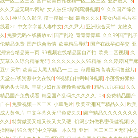
线一区二区三区
|
国产欧美日韩视频一区二区三区
|
亚洲成人18
|
久久天堂无码av网站
|
女人被狂c躁到高潮视频
|
91久久国产综合
久久
|
神马久久影院
|
摸一摸操一操
|
最新久久久
|
美女内射毛片在
线看3d
|
中文字字幕人妻中文
|
久久尹人
|
亚洲综合天堂
|
尤物久
久
|
免费无码在线播放av
|
国产乱论
|
青青青青草
|
久久99国产乱子
伦精品免费
|
国产综合激情
|
欧美精品导航
|
国产在线孕妇孕交
|
亚
洲综合精品第一页
|
99视频在线精品国自产拍
|
欧美二区视频
|
久
艾草久久综合精品无码
|
久久久久久久久99精品
|
久久婷婷国产麻
豆91天堂
|
欧美巨大黑人精品一.二.三
|
秋霞最新高清无码鲁丝片
|
天堂在/线资源中文在线8
|
9l视频自拍蝌蚪9l视频
|
小荡货好紧好
爽奶头大视频
|
丰满少妇作爱视频免费观看
|
精品九九在线
|
久久
精品国产免费观看
|
精品国产乱码久久久久久108
|
免费精品国产
自在
|
免费视频一区二区
|
小草毛片
|
欧美亚洲国产精品久久
|
欧美
成人黄色片
|
中文字幕久无码免费久久
|
圆产精品久久久久久久久
久久
|
特黄做受又粗又长又大又硬
|
饥渴少妇做私密保健视频
|
久
操网站
|
99久无码中文字幕一本久道
|
亚洲一区二区三区无码中文