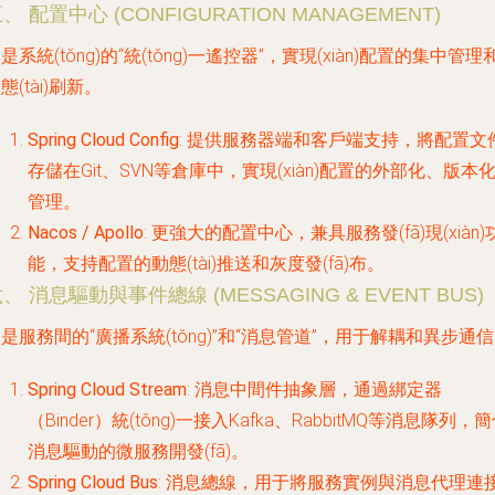
、 配置中心 (CONFIGURATION MANAGEMENT)
是系統(tǒng)的“統(tǒng)一遙控器”，實現(xiàn)配置的集中管理
態(tài)刷新。
Spring Cloud Config
: 提供服務器端和客戶端支持，將配置文
存儲在Git、SVN等倉庫中，實現(xiàn)配置的外部化、版本
管理。
Nacos / Apollo
: 更強大的配置中心，兼具服務發(fā)現(xiàn)
能，支持配置的動態(tài)推送和灰度發(fā)布。
、 消息驅動與事件總線 (MESSAGING & EVENT BUS)
是服務間的“廣播系統(tǒng)”和“消息管道”，用于解耦和異步通
Spring Cloud Stream
: 消息中間件抽象層，通過綁定器
（Binder）統(tǒng)一接入Kafka、RabbitMQ等消息隊列，
消息驅動的微服務開發(fā)。
Spring Cloud Bus
:
消息總線
，用于將服務實例與消息代理連