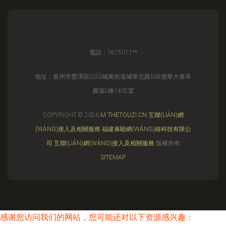
電話：1875011**
地址：泉州市豐澤區(QŪ)城東街道城華北路568號華大泰禾
廣場2棟1402室
COPYRIGHT © 2026
M.THETOUZI.CN
互聯(LIÁN)網
(WǍNG)接入及相關服務
福建暴馳網(WǍNG)絡科技有限公
司
互聯(LIÁN)網(WǍNG)接入及相關服務
版權所有
SITEMAP
感谢您访问我们的网站，您可能还对以下资源感兴趣：