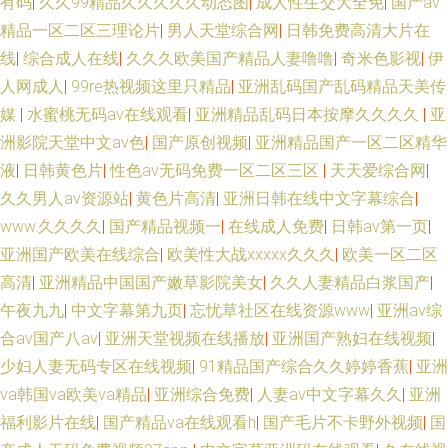
有码
|
久久99精品久久久久久动态图
|
成人性生交大全免
|
国产aⅴ
精品一区二区三理论片
|
男人天堂综合网
|
日韩免费高清大片在
线
|
综合成人在线
|
久久久欧美国产精品人妻噜噜
|
奇米色影视
|
伊
人网成人
|
99re热视频这里只精品
|
亚洲乱码国产乱码精品天美传
媒
|
水蜜桃无码av在线观看
|
亚洲精品乱码日本按摩久久久久
|
亚
洲影院天堂中文av色
|
国产原创视频
|
亚洲精品国产一区二区精华
液
|
日韩黄色片
|
性色av无码免费一区二区三区
|
天天爱综合网
|
久久男人av资源站
|
黄色片高清
|
亚洲日韩在线中文字幕综合
|
www.久久久久
|
国产精品视频一
|
在线成人免费
|
日韩av第一页
|
亚洲国产欧美在线综合
|
欧美性大战xxxxx久久久
|
欧美一区二区
高清
|
亚洲精品中国国产嫩草影院美女
|
久久人妻精品白浆国产
|
午夜九九
|
中文字幕第九页
|
忘忧草社区在线资源www
|
亚洲aⅴ综
合av国产八av
|
亚洲天堂视频在线播放
|
亚洲国产熟妇在线视频
|
少妇人妻无码专区在线视频
|
91精品国产综合久久婷婷香蕉
|
亚洲
va韩国va欧美va精品
|
亚洲综合免费
|
人妻av中文字幕久久
|
亚洲
福利影片在线
|
国产精品va在线观看h
|
国产毛片不卡野外视频
|
国