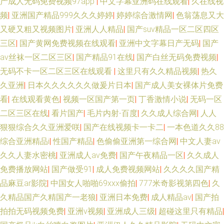
产成人无码免费视频97app
|
中文字幕亚洲码在线观看
|
久在线视
频
|
亚洲国产精品999久久久婷婷
|
婷婷综合激情网
|
色翁荡息又大
又硬又粗又视频图片
|
亚洲人人精品
|
国产suv精品一区二区四区
三区
|
国产黄网免费视频在线观看
|
亚洲中文字幕日产无码
|
国产
av丝袜一区二区三区
|
国产精品91在线
|
国产白丝无码免费视频
|
无码不卡一区二区三区在线观看
|
这里只有久久精品视频
|
热久
久亚洲
|
日本久久久久久久做爰片日本
|
国产成人美女裸体片免费
看
|
在线观看黄色
|
视频一区国产第一页
|
丁香激情小说
|
无码一区
二区三区在线
|
看片国产
|
毛片内射-百度
|
久久成人综合网
|
人人
狠狠综合久久亚洲爱咲
|
国产在线视频卡一卡二
|
一本色道久久88
综合亚洲精品ⅰ
|
性国产精品
|
色偷偷亚洲第一综合网
|
中文人妻av
久久人妻水密桃
|
亚洲成人av免费
|
国产午夜精品一区
|
久久成人
免费播放网站
|
国产做受91
|
成人免费视频网站
|
久久久久国产精
品麻豆ar影院
|
中国女人啪啪69xxⅹ偷拍
|
777米奇影视第四色
|
久
久精品国产久精国产一老狼
|
亚洲日本免费
|
成人精品av
|
国产拍
拍拍无码视频免费
|
亚洲v视频
|
亚洲成人三级
|
超碰这里只有精品
|