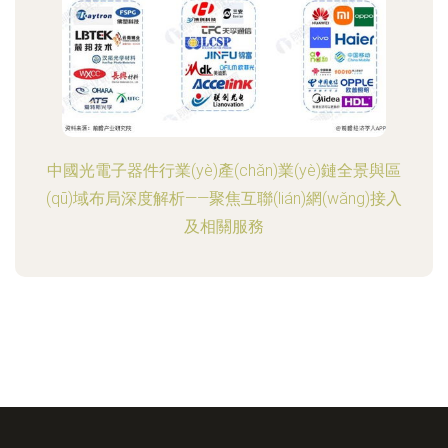
中國光電子器件行業(yè)產(chǎn)業(yè)鏈全景與區
(qū)域布局深度解析——聚焦互聯(lián)網(wǎng)接入
及相關服務